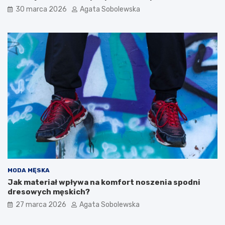
z
r
30 marca 2026
Agata Sobolewska
e
y
p
w
i
y
s
b
y
ó
n
r
a
?
c
P
a
o
ł
z
y
n
t
a
y
j
d
i
z
n
i
d
e
e
MODA MĘSKA
ń
k
Jak materiał wpływa na komfort noszenia spodni
i
s
dresowych męskich?
p
g
r
l
27 marca 2026
Agata Sobolewska
z
i
y
k