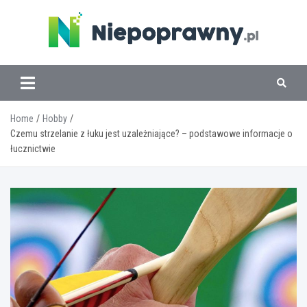
Skip
to
content
www.niepoprawny.pl
Home
Hobby
Czemu strzelanie z łuku jest uzależniające? – podstawowe informacje o
łucznictwie