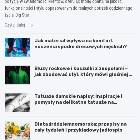
pozycję w świadomości klientów, oferując modę opartą na jakości,
funkcjonalności i stylu dopasowanym do realnych potrzeb codziennego
życia. Big Star…
Czytaj dalej
Jak materiał wpływa na komfort
noszenia spodni dresowych męskich?
Bluzy rockowe i koszulki z zespołami –
jak zbudować styl, który mówi głośniej
niż słowa?
Tatuaże damskie napisy: Inspiracje i
pomysły na delikatne tatuaże na
przedramieniu i obojczyku
Dieta śródziemnomorska: przepisy na
cały tydzień i przykładowy jadłospis
D
C