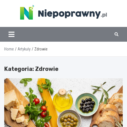
Skip
to
content
www.niepoprawny.pl
Home
Artykuły
Zdrowie
Kategoria:
Zdrowie