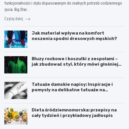
funkcjonalności i stylu dopasowanym do realnych potrzeb codziennego
życia. Big Star…
Czytaj dalej
Jak materiał wpływa na komfort
noszenia spodni dresowych męskich?
Bluzy rockowe i koszulki z zespołami –
jak zbudować styl, który mówi głośniej
niż słowa?
Tatuaże damskie napisy: Inspiracje i
pomysły na delikatne tatuaże na
przedramieniu i obojczyku
Dieta śródziemnomorska: przepisy na
cały tydzień i przykładowy jadłospis
D
C