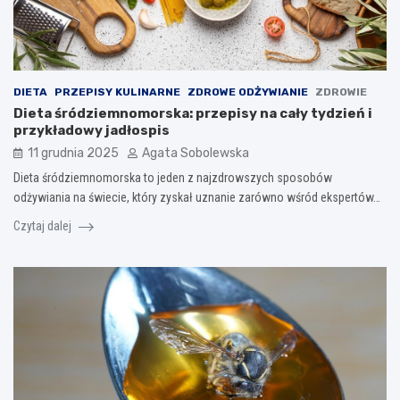
DIETA
PRZEPISY KULINARNE
ZDROWE ODŻYWIANIE
ZDROWIE
Dieta śródziemnomorska: przepisy na cały tydzień i
przykładowy jadłospis
11 grudnia 2025
Agata Sobolewska
Dieta śródziemnomorska to jeden z najzdrowszych sposobów
odżywiania na świecie, który zyskał uznanie zarówno wśród ekspertów…
Czytaj dalej