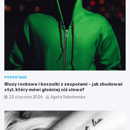
ł
m
a
i
d
c
o
z
w
n
y
y
j
m
a
i
d
o
ł
d
o
u
s
i
p
j
i
e
POZOSTAŁE
s
g
Bluzy rockowe i koszulki z zespołami – jak zbudować
o
styl, który mówi głośniej niż słowa?
w
22 stycznia 2026
Agata Sobolewska
p
ł
y
w
n
a