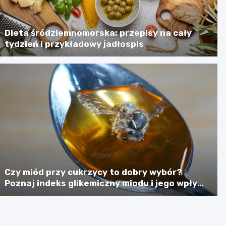
Dieta śródziemnomorska: przepisy na cały
tydzień i przykładowy jadłospis
Czy miód przy cukrzycy to dobry wybór?
Poznaj indeks glikemiczny miodu i jego wpływ
na poziom cukru