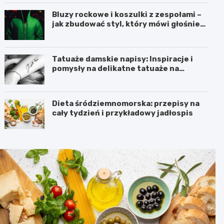
Bluzy rockowe i koszulki z zespołami –
jak zbudować styl, który mówi głośniej
niż słowa?
Tatuaże damskie napisy: Inspiracje i
pomysły na delikatne tatuaże na
przedramieniu i obojczyku
Dieta śródziemnomorska: przepisy na
cały tydzień i przykładowy jadłospis