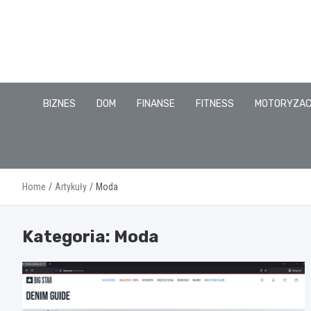
Skip
to
content
BIZNES
DOM
FINANSE
FITNESS
MOTORYZA
Home
Artykuły
Moda
Kategoria:
Moda