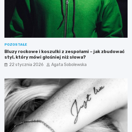
j
m
a
i
d
o
ł
d
o
u
s
i
p
j
i
e
POZOSTAŁE
s
g
Bluzy rockowe i koszulki z zespołami – jak zbudować
o
styl, który mówi głośniej niż słowa?
w
22 stycznia 2026
Agata Sobolewska
p
ł
y
w
n
a
p
o
z
i
o
m