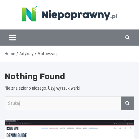
Skip
to
content
www.niepoprawny.pl
Home
Artykuły
Motoryzacja
Nothing Found
Nie znaleziono niczego. Użyj wyszukiwarki.
S
z
u
k
a
j