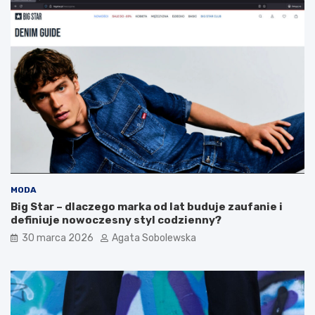
ó
p
d
r
z
z
i
y
e
c
m
u
n
k
o
r
m
z
o
y
r
c
s
y
k
t
a
o
:
d
MODA
p
o
Big Star – dlaczego marka od lat buduje zaufanie i
r
b
definiuje nowoczesny styl codzienny?
z
r
30 marca 2026
Agata Sobolewska
e
y
p
w
i
y
s
b
y
ó
n
r