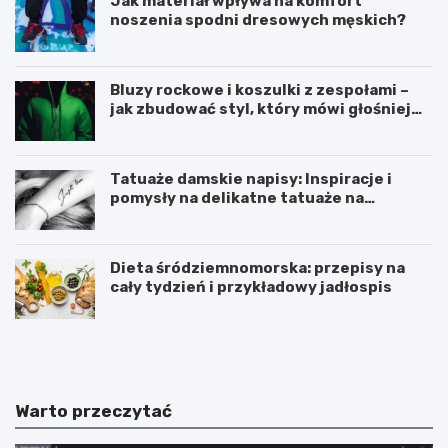
Jak materiał wpływa na komfort
noszenia spodni dresowych męskich?
Bluzy rockowe i koszulki z zespołami –
jak zbudować styl, który mówi głośniej
niż słowa?
Tatuaże damskie napisy: Inspiracje i
pomysły na delikatne tatuaże na
przedramieniu i obojczyku
Dieta śródziemnomorska: przepisy na
cały tydzień i przykładowy jadłospis
D
C
i
z
e
y
t
m
a
i
Warto przeczytać
ś
ó
r
d