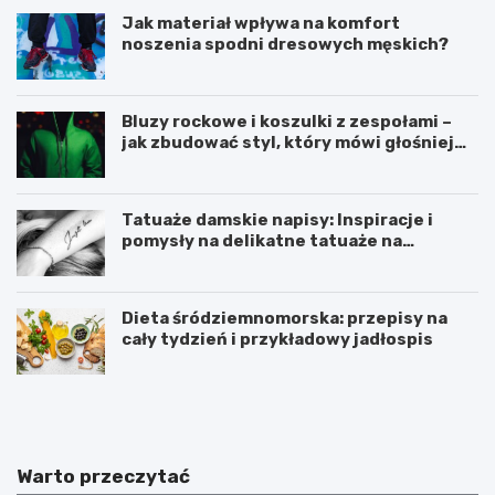
Jak materiał wpływa na komfort
noszenia spodni dresowych męskich?
Bluzy rockowe i koszulki z zespołami –
jak zbudować styl, który mówi głośniej
niż słowa?
Tatuaże damskie napisy: Inspiracje i
pomysły na delikatne tatuaże na
przedramieniu i obojczyku
Dieta śródziemnomorska: przepisy na
cały tydzień i przykładowy jadłospis
D
C
i
z
e
y
t
m
a
i
Warto przeczytać
ś
ó