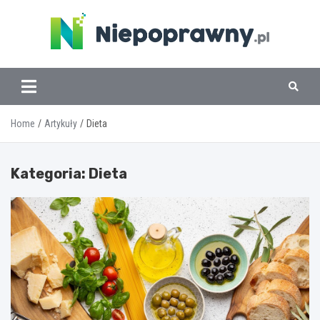
Skip
to
content
www.niepoprawny.pl
Home
Artykuły
Dieta
Kategoria:
Dieta