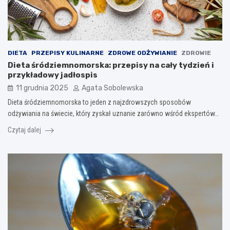
DIETA
PRZEPISY KULINARNE
ZDROWE ODŻYWIANIE
ZDROWIE
Dieta śródziemnomorska: przepisy na cały tydzień i
przykładowy jadłospis
11 grudnia 2025
Agata Sobolewska
Dieta śródziemnomorska to jeden z najzdrowszych sposobów
odżywiania na świecie, który zyskał uznanie zarówno wśród ekspertów…
Czytaj dalej