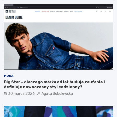
r
d
ó
p
d
r
z
z
i
y
e
c
m
u
n
k
o
r
m
z
o
y
r
c
s
y
k
t
a
o
:
d
MODA
p
o
Big Star – dlaczego marka od lat buduje zaufanie i
r
b
definiuje nowoczesny styl codzienny?
z
r
30 marca 2026
Agata Sobolewska
e
y
p
w
i
y
s
b
y
ó