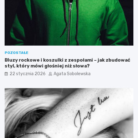
y
y
j
m
a
i
d
o
ł
d
o
u
s
i
p
j
i
e
POZOSTAŁE
s
g
Bluzy rockowe i koszulki z zespołami – jak zbudować
o
styl, który mówi głośniej niż słowa?
w
22 stycznia 2026
Agata Sobolewska
p
ł
y
w
n
a
p
o
z
i
o