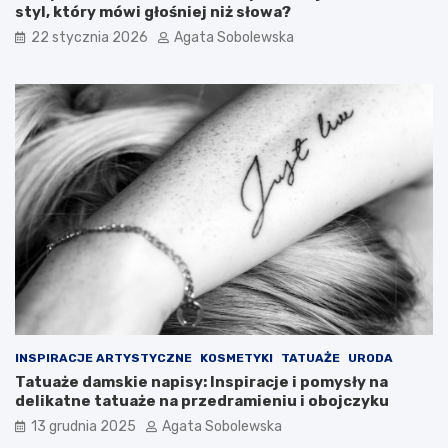
o
styl, który mówi głośniej niż słowa?
w
22 stycznia 2026
Agata Sobolewska
p
ł
y
w
n
a
p
o
z
i
o
m
c
u
k
r
u
INSPIRACJE ARTYSTYCZNE
KOSMETYKI
TATUAŻE
URODA
Tatuaże damskie napisy: Inspiracje i pomysły na
delikatne tatuaże na przedramieniu i obojczyku
13 grudnia 2025
Agata Sobolewska