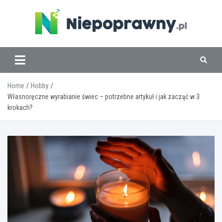
Skip
to
content
www.niepoprawny.pl
Home
Hobby
Własnoręczne wyrabianie świec – potrzebne artykuł i jak zacząć w 3
krokach?