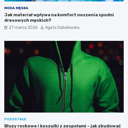
e
e
MODA MĘSKA
ń
k
Jak materiał wpływa na komfort noszenia spodni
i
s
dresowych męskich?
p
g
r
l
27 marca 2026
Agata Sobolewska
z
i
y
k
k
e
ł
m
a
i
d
c
o
z
w
n
y
y
j
m
a
i
d
o
ł
d
o
u
s
i
p
j
i
e
POZOSTAŁE
s
g
Bluzy rockowe i koszulki z zespołami – jak zbudować