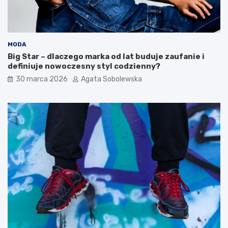
r
c
s
y
k
t
a
o
:
d
MODA
p
o
Big Star – dlaczego marka od lat buduje zaufanie i
r
b
definiuje nowoczesny styl codzienny?
z
r
30 marca 2026
Agata Sobolewska
e
y
p
w
i
y
s
b
y
ó
n
r
a
?
c
P
a
o
ł
z
y
n
t
a
y
j
d
i
z
n
i
d