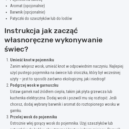
Aromat (opcjonalnie)
Barwnik (opcjonalnie)
Patyczki do szaszłyków lub do lodów
Instrukcja jak zacząć
własnoręczne wykonywanie
świec?
Umieść knot w pojemniku
Zanim wlejesz wosk, umieść knot w odpowiednim naczyniu. Najlepiej
użyć pustego pojemnika na świece lub słoiczka, który był wcześniej
użyty – jest to sposób zarówno ekologiczny, jak i niedrogi!
Podgrzej wosk w garnuszku
Ustaw garnek nad źródłem ciepła, takim jak płyta grzewcza lub
kuchenka elektryczna. Dodaj wosk i pozwól mu się roztopić. Jeśli
chcesz, dodaj wybrany barwnik i aromat do roztopionego wosku w
garnku.
Przelej wosk do pojemnika
Ostrożnie wlej gorący wosk do pojemnika. Użyj szaszłyków lub