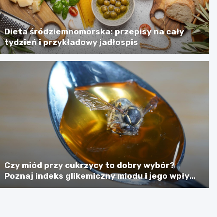
Dieta śródziemnomorska: przepisy na cały
tydzień i przykładowy jadłospis
Czy miód przy cukrzycy to dobry wybór?
Poznaj indeks glikemiczny miodu i jego wpływ
na poziom cukru