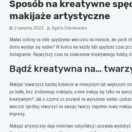
Sposób na kreatywne spę
makijaże artystyczne
2 sierpnia 2022
Agata Sobolewska
Miałaś ochotę na miłe spędzenie wieczoru na mieście, ale pech c
domu wydaje się nudne? W końcu nie każdy lubi spędzać czas prze
Instagramie. Najwyższy czas na znalezienie kreatywnego hobby, kt
Bądź kreatywna na… twarzy
Makijaż towarzysz każdej kobiecie w mniejszym lub większym sto
po bułki, bez zrobionego makijażu, a inne malują się tylko na spe
kreatywnym? Jak o czymś co pozwoli na wyrażenie siebie i pokazan
wieczór spróbuj stworzyć na swojej twarzy zupełnie nowy makijaż.
imprezę.
Makijaż artystyczny daje mnóstwo satysfakcji i pozwala wydobyć