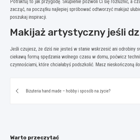
Potraktuj to jak przygodę. Skupienie pozwoli Ci się rozluźnić, a c
zacząć, na początku najlepiej spróbować odtworzyć makijaż ulubion
poszukaj inspiracji.
Makijaż artystyczny jeśli dz
Jeśli czujesz, że dziś nie jesteś w stanie wskrzesić ani odrobiny s
ciekawą formą spędzania wolnego czasu w domu, poćwicz technikę.
czynnościami, które chciałabyś podszkolić. Masz nieskończoną il
Nawigacja
Biżuteria hand made – hobby i sposób na życie?
wpisu
Warto przeczytać