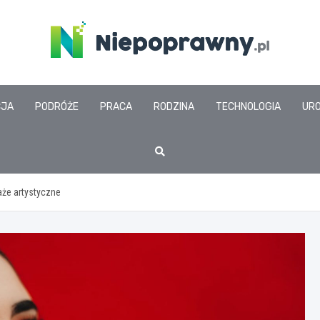
www.niepoprawny.pl
CJA
PODRÓŻE
PRACA
RODZINA
TECHNOLOGIA
UR
aże artystyczne