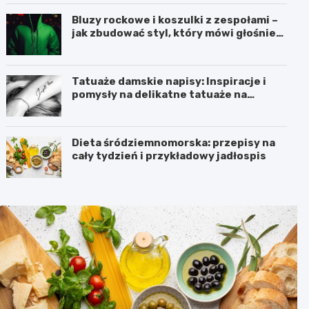
Bluzy rockowe i koszulki z zespołami –
jak zbudować styl, który mówi głośniej
niż słowa?
Tatuaże damskie napisy: Inspiracje i
pomysły na delikatne tatuaże na
przedramieniu i obojczyku
Dieta śródziemnomorska: przepisy na
cały tydzień i przykładowy jadłospis