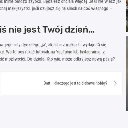
zas minie bardzo szybko. Będziesz chciała więcej. Jeśli nie wiesz jak
ej makijażystki, jeśli czujesz się na siłach na coś własnego –
iś nie jest Twój dzień…
wojego artystycznego „ja”, ale lubisz makijaż i wydaje Ci się
 Warto poszukać tutoriali, na YouTubie lub Instagramie, z
ość możliwości. Do dzieła! Kto wie, może odkryjesz nową pasję?
Dart – dlaczego jest to ciekawe hobby?