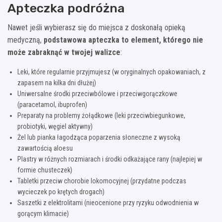
Apteczka podróżna
Nawet jeśli wybierasz się do miejsca z doskonałą opieką
medyczną,
podstawowa apteczka to element, którego nie
może zabraknąć w twojej walizce
:
Leki, które regularnie przyjmujesz (w oryginalnych opakowaniach, z
zapasem na kilka dni dłużej)
Uniwersalne środki przeciwbólowe i przeciwgorączkowe
(paracetamol, ibuprofen)
Preparaty na problemy żołądkowe (leki przeciwbiegunkowe,
probiotyki, węgiel aktywny)
Żel lub pianka łagodząca poparzenia słoneczne z wysoką
zawartością aloesu
Plastry w różnych rozmiarach i środki odkażające rany (najlepiej w
formie chusteczek)
Tabletki przeciw chorobie lokomocyjnej (przydatne podczas
wycieczek po krętych drogach)
Saszetki z elektrolitami (nieocenione przy ryzyku odwodnienia w
gorącym klimacie)