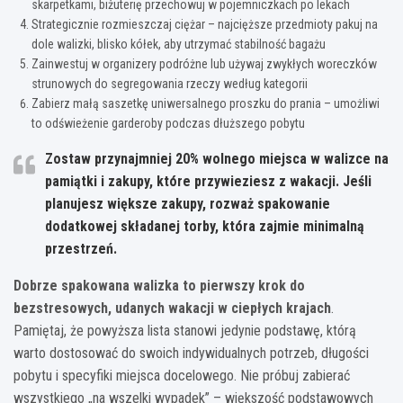
skarpetkami, biżuterię przechowuj w pojemniczkach po lekach
Strategicznie rozmieszczaj ciężar – najcięższe przedmioty pakuj na
dole walizki, blisko kółek, aby utrzymać stabilność bagażu
Zainwestuj w organizery podróżne lub używaj zwykłych woreczków
strunowych do segregowania rzeczy według kategorii
Zabierz małą saszetkę uniwersalnego proszku do prania – umożliwi
to odświeżenie garderoby podczas dłuższego pobytu
Zostaw przynajmniej 20% wolnego miejsca w walizce na
pamiątki i zakupy, które przywieziesz z wakacji. Jeśli
planujesz większe zakupy, rozważ spakowanie
dodatkowej składanej torby, która zajmie minimalną
przestrzeń.
Dobrze spakowana walizka to pierwszy krok do
bezstresowych, udanych wakacji w ciepłych krajach
.
Pamiętaj, że powyższa lista stanowi jedynie podstawę, którą
warto dostosować do swoich indywidualnych potrzeb, długości
pobytu i specyfiki miejsca docelowego. Nie próbuj zabierać
wszystkiego „na wszelki wypadek” – większość podstawowych