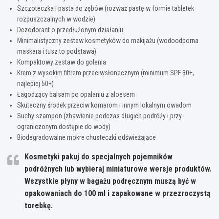
Szczoteczka i pasta do zębów (rozważ pastę w formie tabletek
rozpuszczalnych w wodzie)
Dezodorant o przedłużonym działaniu
Minimalistyczny zestaw kosmetyków do makijażu (wodoodporna
maskara i tusz to podstawa)
Kompaktowy zestaw do golenia
Krem z wysokim filtrem przeciwsłonecznym (minimum SPF 30+,
najlepiej 50+)
Łagodzący balsam po opalaniu z aloesem
Skuteczny środek przeciw komarom i innym lokalnym owadom
Suchy szampon (zbawienie podczas długich podróży i przy
ograniczonym dostępie do wody)
Biodegradowalne mokre chusteczki odświeżające
Kosmetyki pakuj do specjalnych pojemników
podróżnych lub wybieraj miniaturowe wersje produktów.
Wszystkie płyny w bagażu podręcznym muszą być w
opakowaniach do 100 ml i zapakowane w przezroczystą
torebkę.