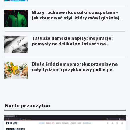
Bluzy rockowe i koszulki z zespołami –
jak zbudować styl, który mówi głośniej
niż słowa?
Tatuaże damskie napisy: Inspiracje i
pomysły na delikatne tatuaże na
przedramieniu i obojczyku
Dieta śródziemnomorska: przepisy na
cały tydzień i przykładowy jadłospis
D
C
i
z
e
y
t
m
a
i
Warto przeczytać
ś
ó
r
d
ó
p
d
r
z
z