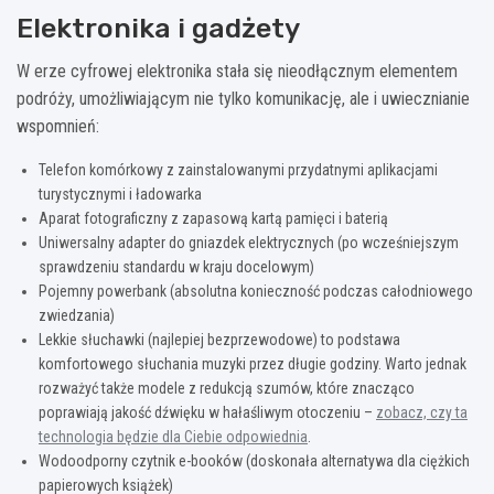
Elektronika i gadżety
W erze cyfrowej elektronika stała się nieodłącznym elementem
podróży, umożliwiającym nie tylko komunikację, ale i uwiecznianie
wspomnień:
Telefon komórkowy z zainstalowanymi przydatnymi aplikacjami
turystycznymi i ładowarka
Aparat fotograficzny z zapasową kartą pamięci i baterią
Uniwersalny adapter do gniazdek elektrycznych (po wcześniejszym
sprawdzeniu standardu w kraju docelowym)
Pojemny powerbank (absolutna konieczność podczas całodniowego
zwiedzania)
Lekkie słuchawki (najlepiej bezprzewodowe) to podstawa
komfortowego słuchania muzyki przez długie godziny. Warto jednak
rozważyć także modele z redukcją szumów, które znacząco
poprawiają jakość dźwięku w hałaśliwym otoczeniu –
zobacz, czy ta
technologia będzie dla Ciebie odpowiednia
.
Wodoodporny czytnik e-booków (doskonała alternatywa dla ciężkich
papierowych książek)