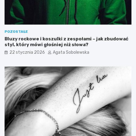
d
o
ł
d
o
u
s
i
p
j
i
e
POZOSTAŁE
s
g
Bluzy rockowe i koszulki z zespołami – jak zbudować
o
styl, który mówi głośniej niż słowa?
w
22 stycznia 2026
Agata Sobolewska
p
ł
y
w
n
a
p
o
z
i
o
m
c
u
k