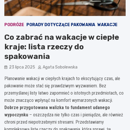
PODRÓŻE
PORADY DOTYCZĄCE PAKOWANIA
WAKACJE
Co zabrać na wakacje w ciepłe
kraje: lista rzeczy do
spakowania
23 lipca 2025
Agata Sobolewska
Planowanie wakacji w ciepłych krajach to ekscytujący czas, ale
pakowanie może stać się prawdziwym wyzwaniem. Bez
przemyślanej listy łatwo zapomnieć o istotnych przedmiotach, co
może znacząco wpłynąć na komfort wymarzonych wakacji.
Dobrze przygotowana walizka to fundament udanego
wypoczynku
– oszczędza nie tylko czas i pieniądze, ale również
chroni przed niepotrzebnymi stresami. Przedstawiamy
kompleksową listę rzeczy do spakowania, która sprawi, że