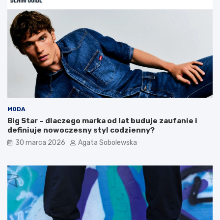
i
y
e
c
m
u
n
k
o
r
m
z
o
y
r
c
s
y
k
t
a
o
:
d
MODA
p
o
Big Star – dlaczego marka od lat buduje zaufanie i
r
b
definiuje nowoczesny styl codzienny?
z
r
30 marca 2026
Agata Sobolewska
e
y
p
w
i
y
s
b
y
ó
n
r
a
?
c
P
a
o