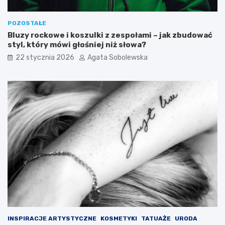
s
i
p
j
i
e
POZOSTAŁE
s
g
Bluzy rockowe i koszulki z zespołami – jak zbudować
o
styl, który mówi głośniej niż słowa?
w
22 stycznia 2026
Agata Sobolewska
p
ł
y
w
n
a
p
o
z
i
o
m
c
u
k
r
u
INSPIRACJE ARTYSTYCZNE
KOSMETYKI
TATUAŻE
URODA