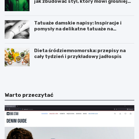
jak zbudować styl, który mówi głośniej
niż słowa?
Tatuaże damskie napisy: Inspiracje i
pomysły na delikatne tatuaże na
przedramieniu i obojczyku
Dieta śródziemnomorska: przepisy na
cały tydzień i przykładowy jadłospis
D
C
i
z
e
y
t
m
a
i
Warto przeczytać
ś
ó
r
d
ó
p
d
r
z
z
i
y
e
c
m
u