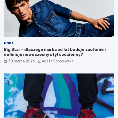
n
k
o
r
m
z
o
y
r
c
s
y
k
t
a
o
:
d
MODA
p
o
Big Star – dlaczego marka od lat buduje zaufanie i
r
b
definiuje nowoczesny styl codzienny?
z
r
30 marca 2026
Agata Sobolewska
e
y
p
w
i
y
s
b
y
ó
n
r
a
?
c
P
a
o
ł
z
y
n
t
a