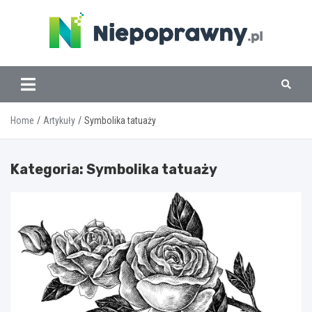
Skip
to
content
www.niepoprawny.pl
Home
Artykuły
Symbolika tatuaży
Kategoria:
Symbolika tatuaży