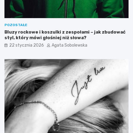
ł
d
o
u
s
i
p
j
i
e
POZOSTAŁE
s
g
Bluzy rockowe i koszulki z zespołami – jak zbudować
o
styl, który mówi głośniej niż słowa?
w
22 stycznia 2026
Agata Sobolewska
p
ł
y
w
n
a
p
o
z
i
o
m
c
u
k
r