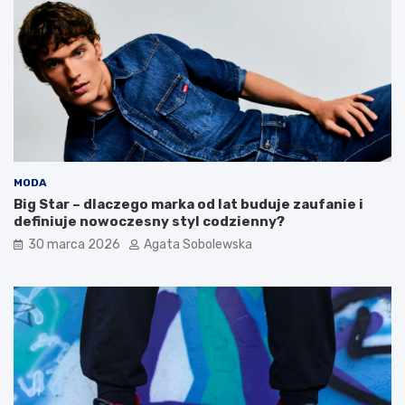
e
c
m
u
n
k
o
r
m
z
o
y
r
c
s
y
k
t
a
o
:
d
MODA
p
o
Big Star – dlaczego marka od lat buduje zaufanie i
r
b
definiuje nowoczesny styl codzienny?
z
r
30 marca 2026
Agata Sobolewska
e
y
p
w
i
y
s
b
y
ó
n
r
a
?
c
P
a
o
ł
z