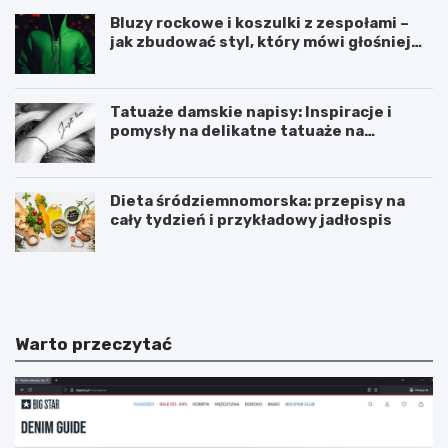
Bluzy rockowe i koszulki z zespołami –
jak zbudować styl, który mówi głośniej
niż słowa?
Tatuaże damskie napisy: Inspiracje i
pomysły na delikatne tatuaże na
przedramieniu i obojczyku
Dieta śródziemnomorska: przepisy na
cały tydzień i przykładowy jadłospis
D
C
i
z
e
y
t
m
a
i
Warto przeczytać
ś
ó
r
d
ó
p
d
r
z
z
i
y