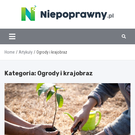
Skip
to
content
www.niepoprawny.pl
Home
Artykuły
Ogrody i krajobraz
Kategoria:
Ogrody i krajobraz