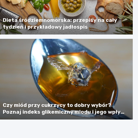
Dieta śródziemnomorska: przepisy na cały
tydzień i przykładowy jadłospis
Czy miód przy cukrzycy to dobry wybór?
Poznaj indeks glikemiczny miodu i jego wpływ
na poziom cukru