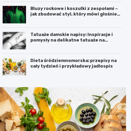
Bluzy rockowe i koszulki z zespołami –
jak zbudować styl, który mówi głośniej
niż słowa?
Tatuaże damskie napisy: Inspiracje i
pomysły na delikatne tatuaże na
przedramieniu i obojczyku
Dieta śródziemnomorska: przepisy na
cały tydzień i przykładowy jadłospis