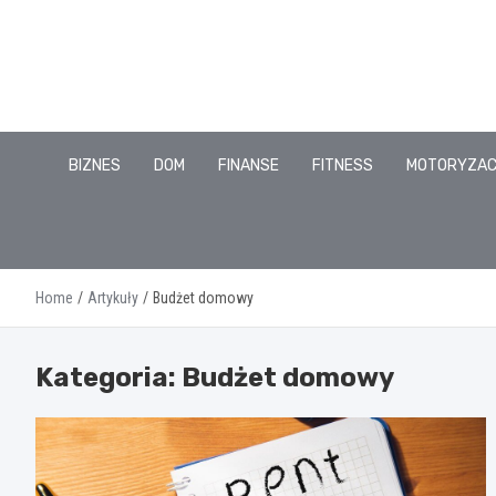
Skip
to
content
BIZNES
DOM
FINANSE
FITNESS
MOTORYZA
Home
Artykuły
Budżet domowy
Kategoria:
Budżet domowy